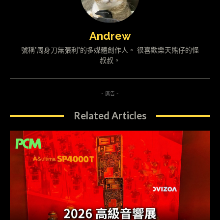
Andrew
號稱"周身刀無張利"的多媒體創作人。 很喜歡樂天熊仔的怪
叔叔。
- 廣告 -
Related Articles