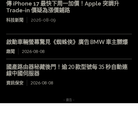
傳 iPhone 17 最快下周一加價！Apple 突調升
Trade-in 價疑為漲價鋪路
科技新聞
2026-08-09
啟動車輛螢幕驚見《蜘蛛俠》廣告 BMW 車主嬲爆
趣聞
2026-08-08
國產路由器秘藏後門！逾 20 款型號每 35 秒自動連
線中國伺服器
資訊保安
2026-08-08
- 廣告 -