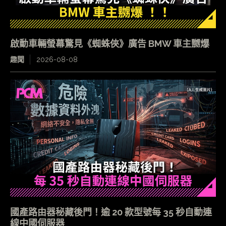
啟動車輛螢幕驚見《蜘蛛俠》廣告 BMW 車主嬲爆
趣聞
2026-08-08
國產路由器秘藏後門！逾 20 款型號每 35 秒自動連
線中國伺服器