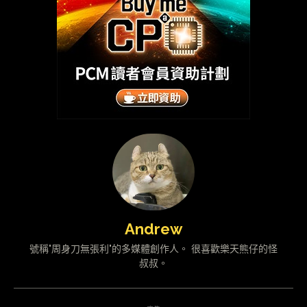
Andrew
號稱"周身刀無張利"的多媒體創作人。 很喜歡樂天熊仔的怪
叔叔。