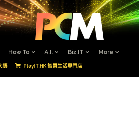
How To
A.I.
Biz.IT
More
專大獎
PlayIT.HK 智慧生活專門店