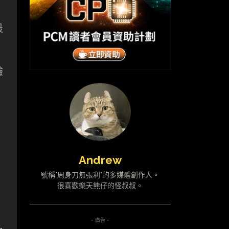
最
驗
Andrew
號稱"周身刀無張利"的多媒體創作人。
很喜歡樂天熊仔的怪叔叔。
- 廣告 -