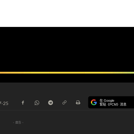
在 Google
7-25
緊貼《PCM》消息
- 廣告 -