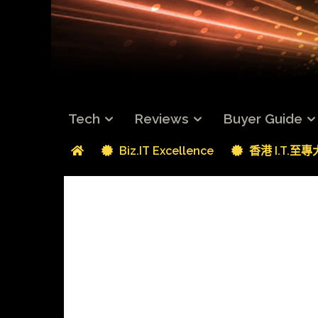
Tech
Reviews
Buyer Guide
Biz.IT Excellence
香港 I.T.至