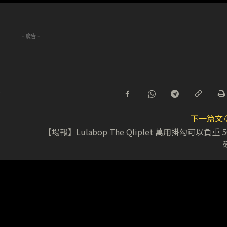
- 廣告 -
r
下一篇文
【場報】Lulabop The Qliplet 萬用掛勾可以負重 5