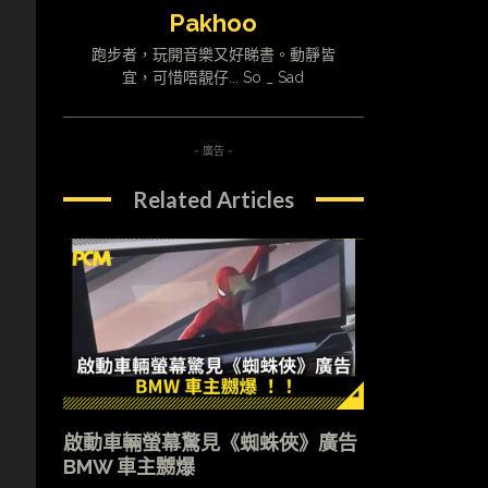
Pakhoo
跑步者，玩開音樂又好睇書。動靜皆
宜，可惜唔靚仔... So _ Sad
- 廣告 -
Related Articles
啟動車輛螢幕驚見《蜘蛛俠》廣告
BMW 車主嬲爆