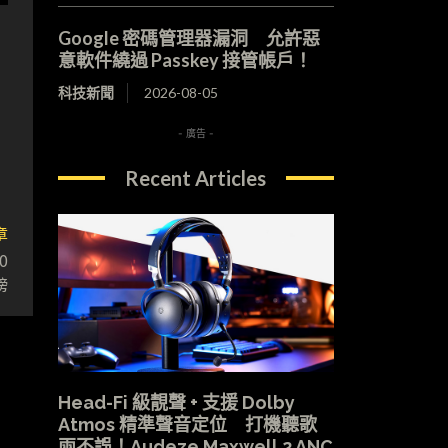
Google 密碼管理器漏洞 允許惡
意軟件繞過 Passkey 接管帳戶！
科技新聞
2026-08-05
- 廣告 -
Recent Articles
章
0
磅
Head-Fi 級靚聲 + 支援 Dolby
Atmos 精準聲音定位 打機聽歌
兩不誤！Audeze Maxwell 2 ANC