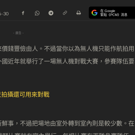
在 Google
6-30
緊貼《PCM》消息
- 廣告 -
來價錢豐儉由人。不過當你以為無人機只能作航拍用
外國近年就舉行了一場無人機對戰大賽，參賽隊伍要
新鮮事，不過把場地由室外轉到室內則是較少數。在