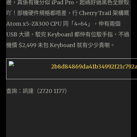
邊，真係有幾分似 iPad Pro，起碼好過黑色全膠殼
吖！部機硬件規格都唔差，行 Cherry Trail 架構嘅
Atom x5-Z8300 CPU 同「4+64」，仲有兩個
USB 大頭，駁完 Keyboard 都仲有位駁手指，不過
機價 $2,499 未包 Keyboard 就有少少貴喇。
查詢：訊達（2720 1177）