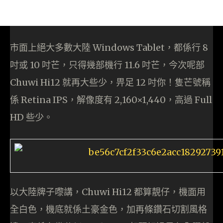
市面上絕大多數大陸 Windows Tablet，都係行 8
吋或 10 吋芒，只得幾部機行 11.6 吋芒，今次呢部
Chuwi Hi12 就再大些少，畀足 12 吋你！隻芒號稱
係 Retina IPS，解像度有 2,160×1,440，高過 Full
HD 些少。
以大陸牌子嚟講，Chuwi Hi12 都算靚仔，機面用
全白色，機底就係土豪金色，加再條鑽石切割風格