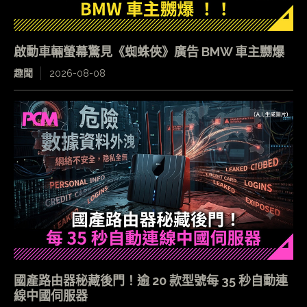
啟動車輛螢幕驚見《蜘蛛俠》廣告 BMW 車主嬲爆
趣聞
2026-08-08
國產路由器秘藏後門！逾 20 款型號每 35 秒自動連
線中國伺服器