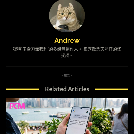
Andrew
號稱"周身刀無張利"的多媒體創作人。 很喜歡樂天熊仔的怪
叔叔。
- 廣告 -
Related Articles