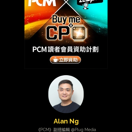
Alan Ng
《PCM》副總編輯 @Plug Media