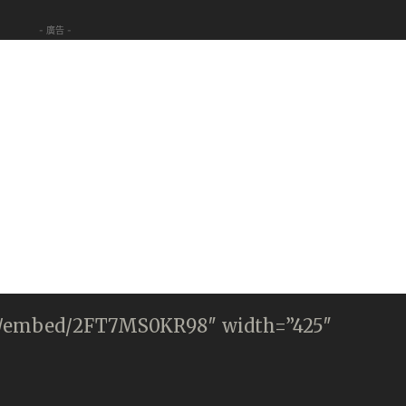
- 廣告 -
m/embed/2FT7MS0KR98″ width=”425″