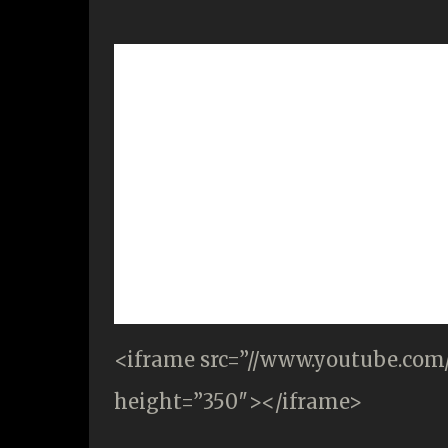
<iframe src=”//www.youtube.co
height=”350″></iframe>