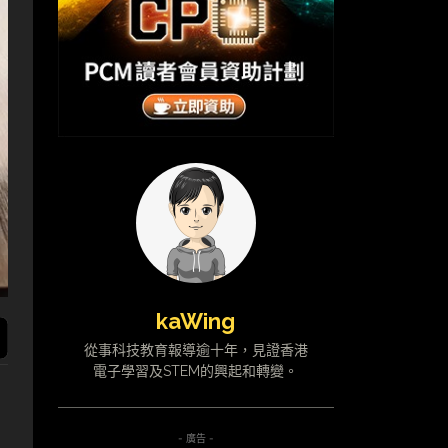
kaWing
從事科技教育報導逾十年，見證香港
電子學習及STEM的興起和轉變。
- 廣告 -