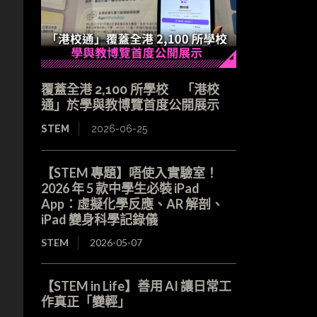
覆蓋全港 2,100 所學校 「港校
通」於學與教博覽首度公開展示
STEM
2026-06-25
【STEM 專題】唔使入實驗室！
2026 年 5 款中學生必裝 iPad
App：虛擬化學反應、AR 解剖、
iPad 變身科學記錄儀
STEM
2026-05-07
【STEM in Life】善用 AI 讓日常工
作真正「變輕」