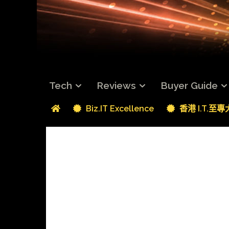
Tech
Reviews
Buyer Guide
Biz.IT Excellence
香港 I.T.至