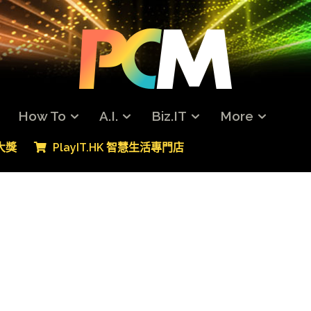
How To
A.I.
Biz.IT
More
專大獎
PlayIT.HK 智慧生活專門店