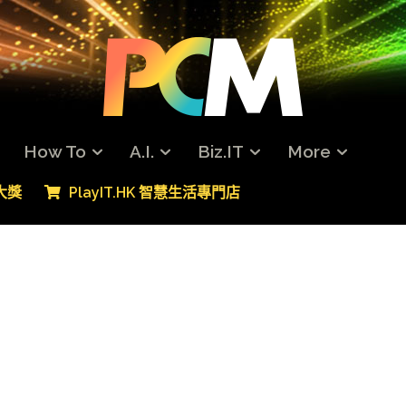
How To
A.I.
Biz.IT
More
專大獎
PlayIT.HK 智慧生活專門店