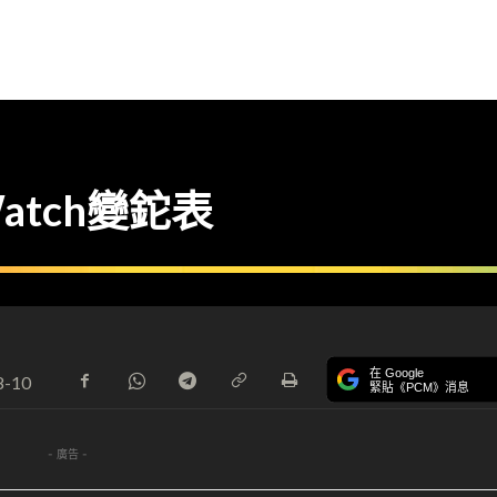
atch變鉈表
在 Google
8-10
緊貼《PCM》消息
- 廣告 -