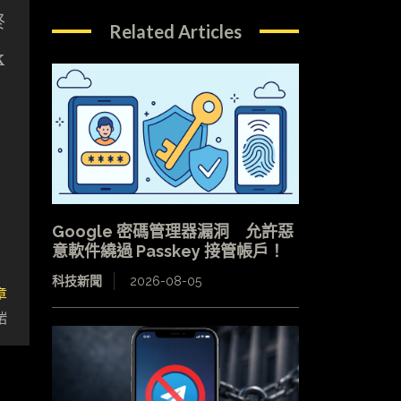
終
Related Articles
k
Google 密碼管理器漏洞 允許惡
意軟件繞過 Passkey 接管帳戶！
科技新聞
2026-08-05
章
啱