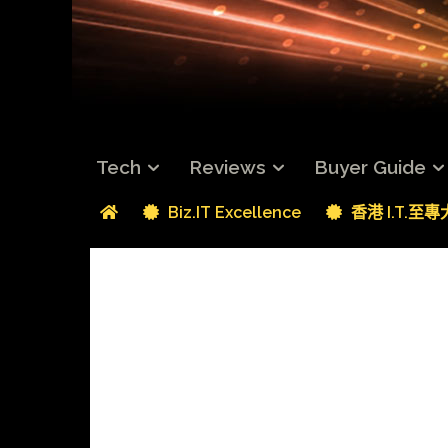
Tech
Reviews
Buyer Guide
Biz.IT Excellence
香港 I.T.至