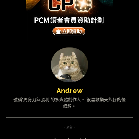
Andrew
號稱"周身刀無張利"的多媒體創作人。 很喜歡樂天熊仔的怪
叔叔。
- 廣告 -