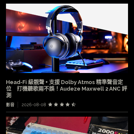
Head-Fi 級靚聲 + 支援 Dolby Atmos 精準聲音定
位 打機聽歌兩不誤！Audeze Maxwell 2 ANC 評
測
影音
2026-08-08