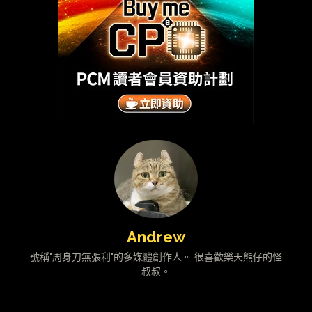
Andrew
號稱"周身刀無張利"的多媒體創作人。 很喜歡樂天熊仔的怪
叔叔。