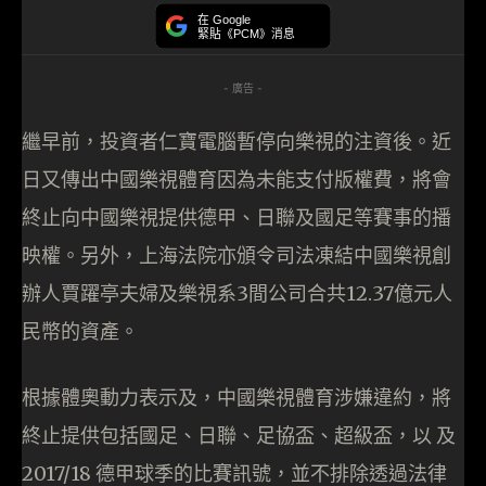
在 Google
緊貼《PCM》消息
- 廣告 -
繼早前，投資者仁寶電腦暫停向樂視的注資後。近
日又傳出中國樂視體育因為未能支付版權費，將會
終止向中國樂視提供德甲、日聯及國足等賽事的播
映權。另外，上海法院亦頒令司法凍結中國樂視創
辦人賈躍亭夫婦及樂視系3間公司合共12.37億元人
民幣的資產。
根據體奧動力表示及，中國樂視體育涉嫌違約，將
終止提供包括國足、日聯、足協盃、超級盃，以 及
2017/18 德甲球季的比賽訊號，並不排除透過法律