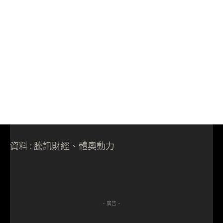
資料 : 騰訊財經、體奧動力
- 廣告 -