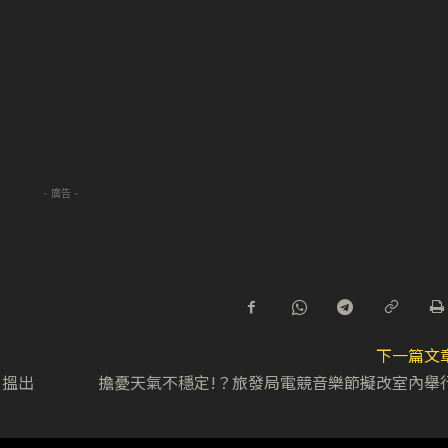
- 廣告 -
下一篇文
…搵出
擔憂天氣不穩定!？旅發局電競音樂節擬改室內舉