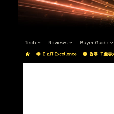
Tech
Reviews
Buyer Guide
Biz.IT Excellence
香港 I.T.至