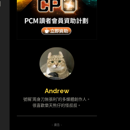
間
Andrew
號稱"周身刀無張利"的多媒體創作人。
很喜歡樂天熊仔的怪叔叔。
- 廣告 -