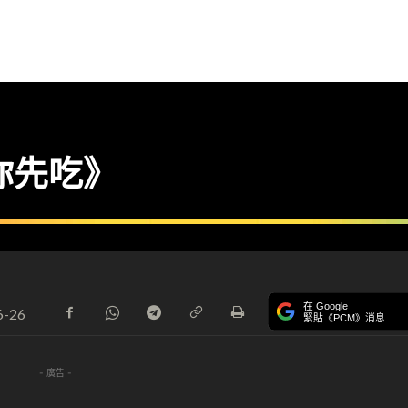
你先吃》
在 Google
6-26
緊貼《PCM》消息
- 廣告 -