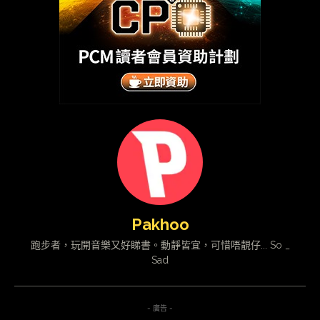
Pakhoo
跑步者，玩開音樂又好睇書。動靜皆宜，可惜唔靚仔... So _
Sad
- 廣告 -