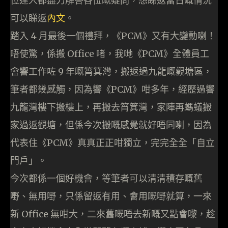
位達人都盡力解答各位嘅疑問，想睇返當日嘅情況
可以睇返
內文
。
踏入 4 月最後一個禮拜，《PCM》又有大變動喇！
唔使驚，係搬 Office 啫，我哋《PCM》全體員工
會響工作咗 9 年嘅筲箕灣，搬返過九龍嘅觀塘區，
筆者都幾感觸，因為響《PCM》咁多年，經歷過響
九龍灣樓下搬樓上，再搬去筲箕灣，家陣再螞蟻搬
家過返觀塘，但係今次搬嘅感覺就好唔同喇，因為
代表住《PCM》真真正正咁獨立，完完全全「自立
門戶」。
今次都係一個好機會，等筆者可以清清積存嘅舊
嘢、無用嘢，只係留返有用、會用嘅嘢就算，一來
新 Office 無咁大，二來舊嘅唔去新嘅又點會嚟，趁