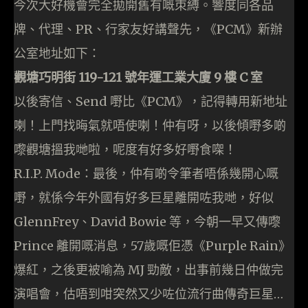
今次大好機會完全拋開舊有嘅朿縛。響度同各品
牌、代理、PR、行家友好講聲先，《PCM》新辦
公室地址如下：
觀塘巧明街 119-121 號年運工業大廈 9 樓 C 室
以後寄信、Send 嘢比《PCM》，記得轉用新地址
喇！上門找晦氣就唔使喇！仲有呀，以後傾嘢多啲
嚟觀塘搵我哋啦，呢度有好多好嘢食㗎！
R.I.P. Mode：最後，仲有啲令筆者唔係幾開心嘅
嘢，就係今年外國有好多巨星離開咗我哋，好似
GlennFrey、David Bowie 等，今朝一早又傳嚟
Prince 離開嘅消息，57歲嘅佢憑《Purple Rain》
爆紅，之後更被喻為 MJ 勁敵，出事前幾日仲做完
演唱會，估唔到咁突然又少咗位流行曲傳奇巨星…