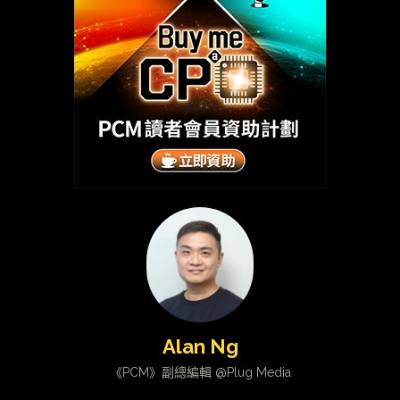
Alan Ng
《PCM》副總編輯 @Plug Media