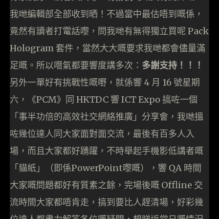
我哋編輯部全部收到晒！不過當中最估唔到嘅係，
竟然有讀者打電話嚟，問我哋有無得獨立買呢 Pack
Hologram 套件，當然大大嘅要求我哋都會儘量滿
足嘅。所以噆氣都要響度講多次：
多謝支持！！！
另外一單好有挑戰性嘅嘢，就係響 4 月 16 號星期
六，《PCM》同 HKTDC 響 ICT Expo 搞咗一個
「事半功倍的高效社交網絡推廣」分享會，我哋搵
咗幾位達人同大家面對面交流，最後有百多人入
場，而且大家都好踴躍，不時舉起手機影低講者嘅
「貓紙」（即係PowerPoint嚟嘅），響 QA 時間
大家嘅問題都好有質素之餘，完場後嘅 Offline 交
流時間大家都唔肯走，搞到要比人趕清場，好彩幾