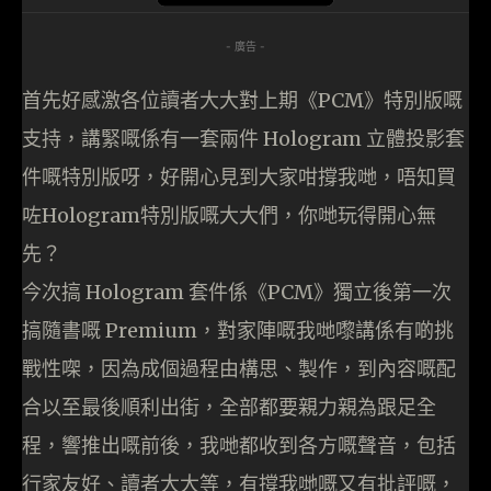
- 廣告 -
首先好感激各位讀者大大對上期《PCM》特別版嘅
支持，講緊嘅係有一套兩件 Hologram 立體投影套
件嘅特別版呀，好開心見到大家咁撐我哋，唔知買
咗Hologram特別版嘅大大們，你哋玩得開心無
先？
今次搞 Hologram 套件係《PCM》獨立後第一次
搞隨書嘅 Premium，對家陣嘅我哋嚟講係有啲挑
戰性㗎，因為成個過程由構思、製作，到內容嘅配
合以至最後順利出街，全部都要親力親為跟足全
程，響推出嘅前後，我哋都收到各方嘅聲音，包括
行家友好、讀者大大等，有撐我哋嘅又有批評嘅，