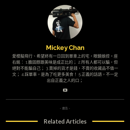
Mickey Chan
愛模擬飛行、希望終有一日回到單車上的宅，眼鏡娘控。座
右銘： 1.膽固醇跟美味是成正比的； 2.所有人都可以騙，但
絕對不能騙自己； 3.賣掉的貨才是錢，不賣的收藏品不值一
文； 4.踩單車，是為了吃更多美食！ 5.正義的話語，不一定
出自正義之人的口；
- 廣告 -
Related Articles