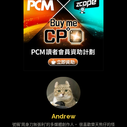
Andrew
號稱"周身刀無張利"的多媒體創作人。 很喜歡樂天熊仔的怪