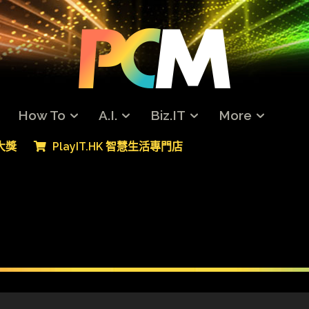
How To
A.I.
Biz.IT
More
專大獎
PlayIT.HK 智慧生活專門店