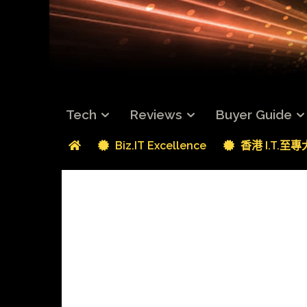
Tech
Reviews
Buyer Guide
Biz.IT Excellence
香港 I.T.至