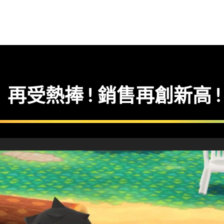
再受熱捧 ! 銷售再創新高 !