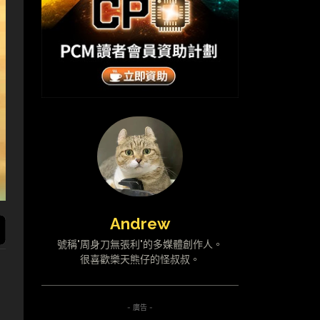
Andrew
號稱"周身刀無張利"的多媒體創作人。
很喜歡樂天熊仔的怪叔叔。
- 廣告 -