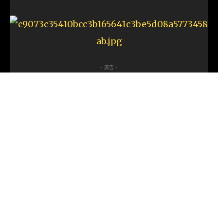
- 廣告 -