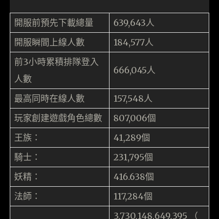
開服前預先下載總量
639,643人
開服瞬間上線人數
184,577人
前3小時累積排隊登入
666,045人
人數
最高同時在線人數
157,548人
玩家創建遊戲角色總數
807,006個
王族：
41,289個
騎士：
231,795個
妖精：
416.638個
法師：
117,284個
3,730,148,649,395 （