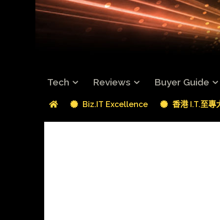
Tech
Reviews
Buyer Guide
Biz.IT Excellence
香港 I.T.至