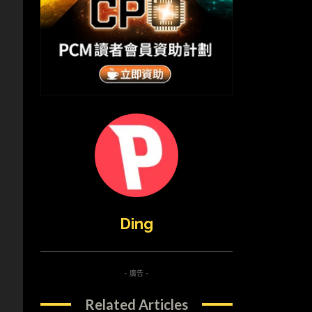
Ding
- 廣告 -
Related Articles