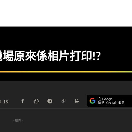
場原來係相片打印!?
在 Google
5-19
緊貼《PCM》消息
- 廣告 -