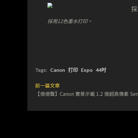
採用12色墨水打印。
Tags:
Canon
打印
Expo
44吋
前一篇文章
【億億聲】Canon 實景示範 1.2 億超高像素 Sen