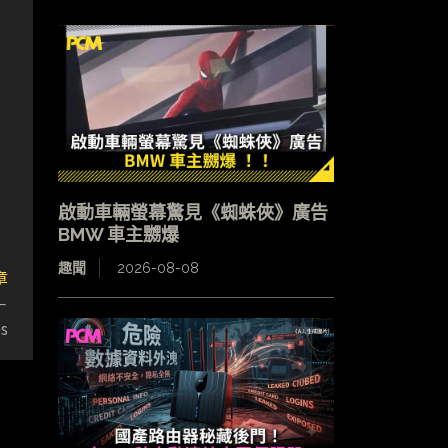
啟動車輛螢幕驚見《蜘蛛俠》廣告
BMW 車主嬲爆
趣聞
2026-08-08
章
－
s