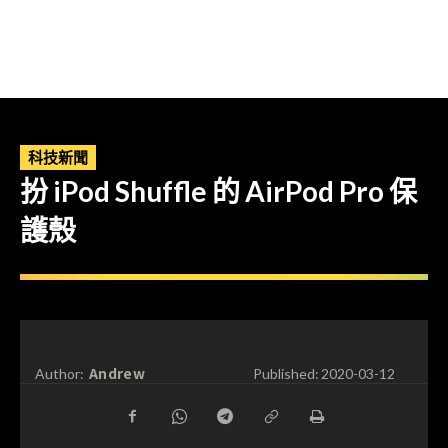
科技新聞
扮 iPod Shuffle 的 AirPod Pro 保
護殼
Andrew
Author:
Published:
2020-03-12