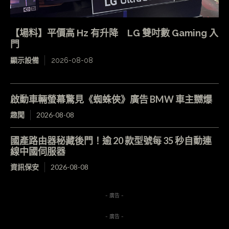
【場料】平價高 Hz 有升降 LG 雙吋數 Gaming 入
門
顯示設備
2026-08-08
啟動車輛螢幕驚見《蜘蛛俠》廣告 BMW 車主嬲爆
趣聞
2026-08-08
國產路由器秘藏後門！逾 20 款型號每 35 秒自動連
線中國伺服器
資訊保安
2026-08-08
- 廣告 -
- 廣告 -