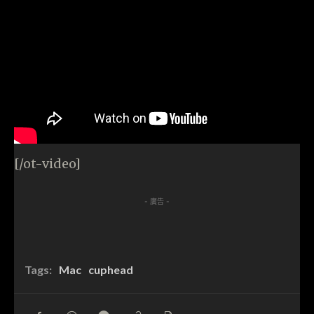
[/ot-video]
- 廣告 -
Tags:
Mac
cuphead