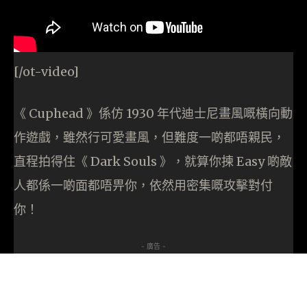
[/ot-video]
《 Cuphead 》係仿 1930 年代迪士尼畫風嘅橫向動
作遊戲，雖然行可愛畫風，但難度一啲都唔親民，
直程拍得住《 Dark Souls 》，就算你揀 Easy 啲敵
人都係一啲面都唔畀你，依然用密集嘅攻擊對付
你！
- 廣告 -