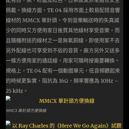
配有白，黑，粉藍及紅色，日系感覺非常適合女生
佩戴。換線方面，TE 04 採用市面上較易配搭音響
線材的 MMCX 單針頭，令到音樂輸送時的失真減
少的同時又方便用家日後買其他線材享受音樂，而
且隨機附送的線材之一是無氧銅線，即使用家不去
另外配線也可享受到不俗的音質。廠方另外又送多
一條方便用家的通話線，用家可隨時按需要轉換。
規格上，TE 04 配有一個動圈單元，低音頻聽起來
的時候更紮實，阻抗為 16Ω，頻率響應為 10Hz –
25 kHz。
MMCX 單針頭方便換線