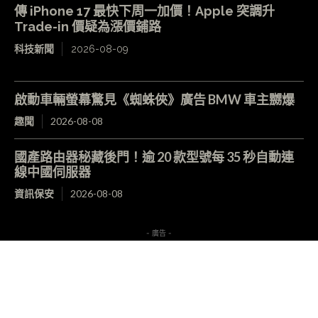
傳 iPhone 17 最快下周一加價！Apple 突調升
Trade-in 價疑為漲價鋪路
科技新聞
2026-08-09
啟動車輛螢幕驚見《蜘蛛俠》廣告 BMW 車主嬲爆
趣聞
2026-08-08
國產路由器秘藏後門！逾 20 款型號每 35 秒自動連
線中國伺服器
資訊保安
2026-08-08
- 廣告 -