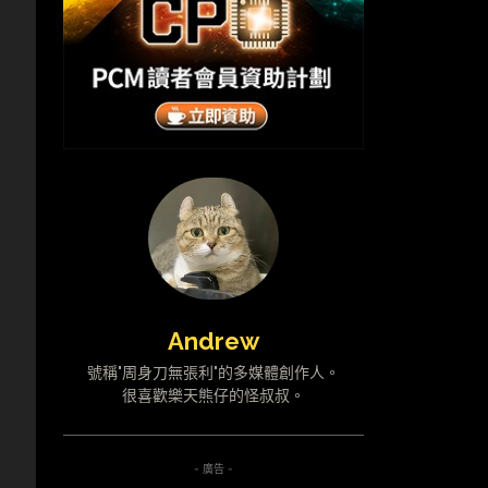
，
Andrew
號稱"周身刀無張利"的多媒體創作人。
很喜歡樂天熊仔的怪叔叔。
- 廣告 -