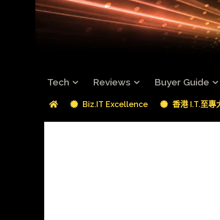
Tech
Reviews
Buyer Guide
Biz.IT Excellence
香港 I.T.至