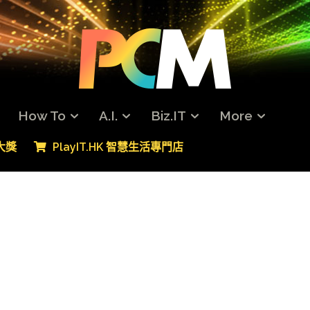
How To
A.I.
Biz.IT
More
專大獎
PlayIT.HK 智慧生活專門店