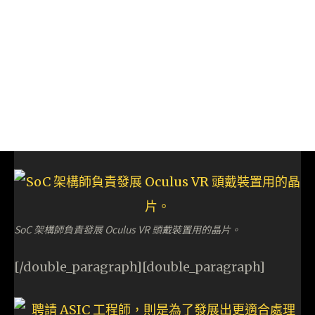
SoC 架構師負責發展 Oculus VR 頭戴裝置用的晶片。
[/double_paragraph][double_paragraph]