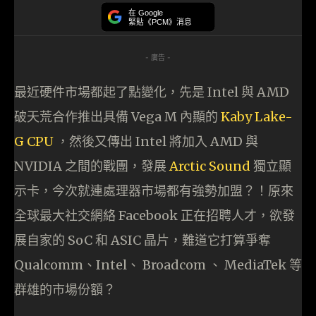
在 Google
緊貼《PCM》消息
- 廣告 -
最近硬件市場都起了點變化，先是 Intel 與 AMD
破天荒合作推出具備 Vega M 內顯的
Kaby Lake-
G CPU
，然後又傳出 Intel 將加入 AMD 與
NVIDIA 之間的戰團，發展
Arctic Sound
獨立顯
示卡，今次就連處理器市場都有強勢加盟？！原來
全球最大社交網絡 Facebook 正在招聘人才，欲發
展自家的 SoC 和 ASIC 晶片，難道它打算爭奪
Qualcomm、Intel、 Broadcom 、 MediaTek 等
群雄的市場份額？