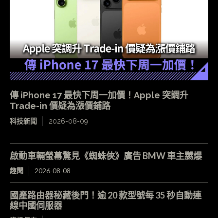
傳 iPhone 17 最快下周一加價！Apple 突調升
Trade-in 價疑為漲價鋪路
科技新聞
2026-08-09
啟動車輛螢幕驚見《蜘蛛俠》廣告 BMW 車主嬲爆
趣聞
2026-08-08
國產路由器秘藏後門！逾 20 款型號每 35 秒自動連
線中國伺服器