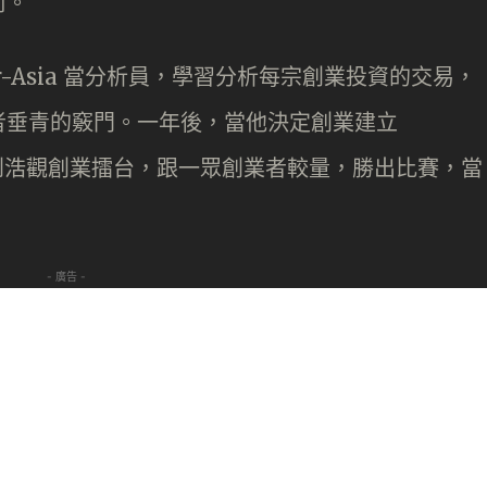
前。
r-Asia 當分析員，學習分析每宗創業投資的交易，
者垂青的竅門。一年後，當他決定創業建立
念搬到浩觀創業擂台，跟一眾創業者較量，勝出比賽，當
- 廣告 -