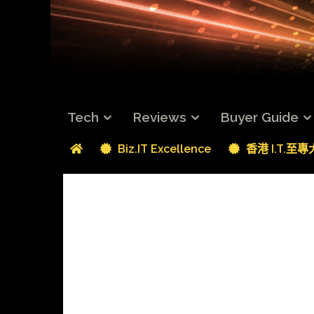
Tech
Reviews
Buyer Guide
Biz.IT Excellence
香港 I.T.至