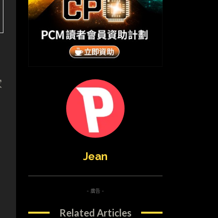
家
Jean
- 廣告 -
Related Articles