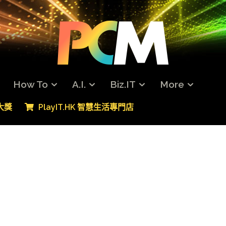
How To
A.I.
Biz.IT
More
專大獎
PlayIT.HK 智慧生活專門店