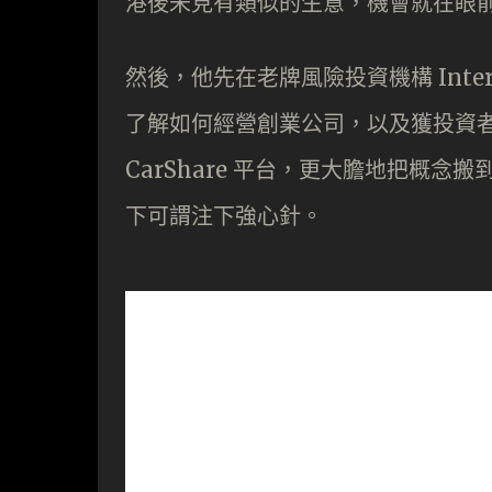
港後未見有類似的生意，機會就在眼
然後，他先在老牌風險投資機構 Inte
了解如何經營創業公司，以及獲投資
CarShare 平台，更大膽地把概
下可謂注下強心針。