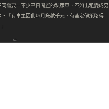
不同需要。不少平日閒置的私家車，不如出租變成另
本。「有車主因此每月賺數千元，有些定價策略得
。」
- 廣告 -