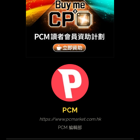
PCM
https://www.pcmarket.com.hk
PCM 編輯部