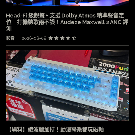
Head-Fi 級靚聲 + 支援 Dolby Atmos 精準聲音定
位 打機聽歌兩不誤！Audeze Maxwell 2 ANC 評
測
影音
2026-08-08
【場料】綾波麗加持！動漫聯乘都玩磁軸