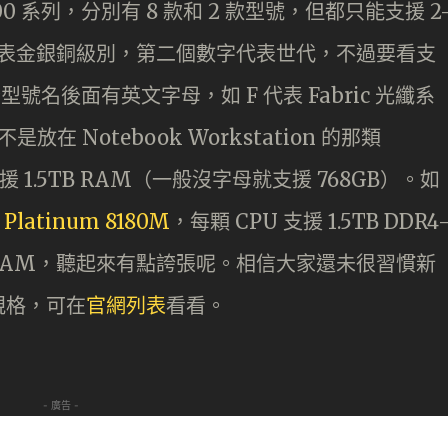
 3100 系列，分別有 8 款和 2 款型號，但都只能支援 2
代表金銀銅級別，第二個數字代表世代，不過要看支
號名後面有英文字母，如 F 代表 Fabric 光纖系
在 Notebook Workstation 的那類
支援 1.5TB RAM（一般沒字母就支援 768GB）。如
 Platinum 8180M
，每顆 CPU 支援 1.5TB DDR4
TB RAM，聽起來有點誇張呢。相信大家還未很習慣新
規格，可在
官網列表
看看。
- 廣告 -