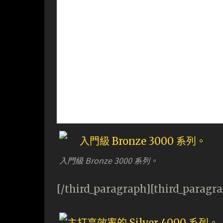
入門級 Bronze 3000 系列。
[/third_paragraph][third_paragr