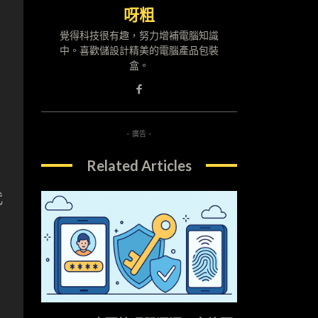
呀粗
覺得科技很有趣，努力增補電腦知識
中。喜歡儲設計精美的電腦產品包裝
盒。
是
- 廣告 -
Related Articles
代
、