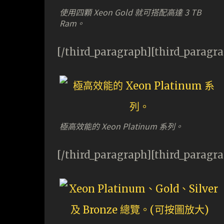
使用四顆 Xeon Gold 就可搭配高達 3 TB
Ram。
[/third_paragraph][third_paragr
極高效能的 Xeon Platinum 系列。
[/third_paragraph][third_paragr