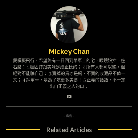
Mickey Chan
愛模擬飛行、希望終有一日回到單車上的宅，眼鏡娘控。座
右銘： 1.膽固醇跟美味是成正比的； 2.所有人都可以騙，但
絕對不能騙自己； 3.賣掉的貨才是錢，不賣的收藏品不值一
文； 4.踩單車，是為了吃更多美食！ 5.正義的話語，不一定
出自正義之人的口；
- 廣告 -
Related Articles