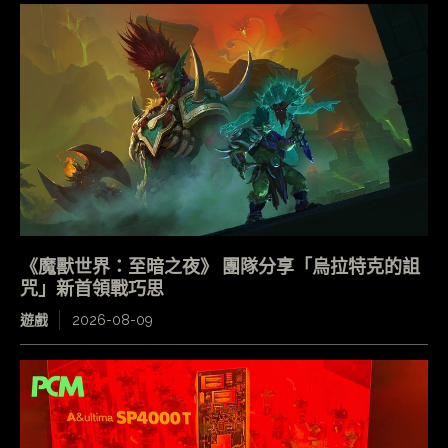
《魔獸世界：至暗之夜》 團隊分享「烏拉特克的詛
咒」新首領戰巧思
遊戲
2026-08-09