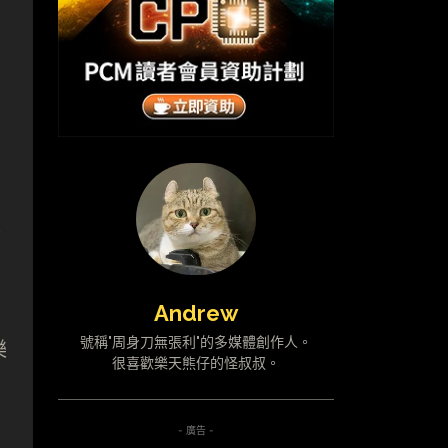
。
量
Andrew
號稱"周身刀無張利"的多媒體創作人。
樂
很喜歡樂天熊仔的怪叔叔。
- 廣告 -