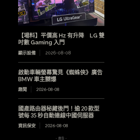
【場料】平價高 Hz 有升降 LG 雙
吋數 Gaming 入門
顯示設備
2026-08-08
啟動車輛螢幕驚見《蜘蛛俠》廣告
BMW 車主嬲爆
趣聞
2026-08-08
國產路由器秘藏後門！逾 20 款型
號每 35 秒自動連線中國伺服器
資訊保安
2026-08-08
- 廣告 -