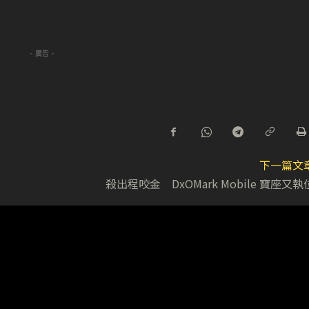
- 廣告 -
下一篇文
殺出程咬金 DxOMark Mobile 寶座又執