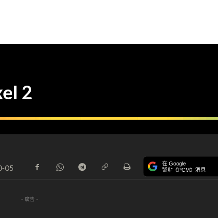
el 2
在 Google
0-05
緊貼《PCM》消息
- 廣告 -