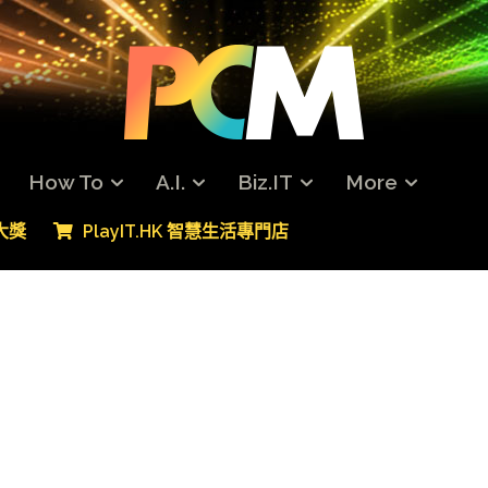
How To
A.I.
Biz.IT
More
專大獎
PlayIT.HK 智慧生活專門店