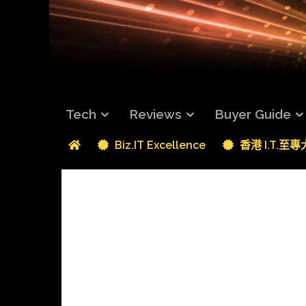
Tech
Reviews
Buyer Guide
Biz.IT Excellence
香港 I.T.至