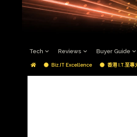
Tech
Reviews
Buyer Guide
Biz.IT Excellence
香港 I.T.至