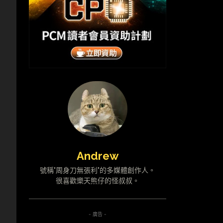
Andrew
號稱"周身刀無張利"的多媒體創作人。
很喜歡樂天熊仔的怪叔叔。
- 廣告 -