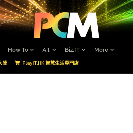
How To
A.I.
Biz.IT
More
專大獎
PlayIT.HK 智慧生活專門店