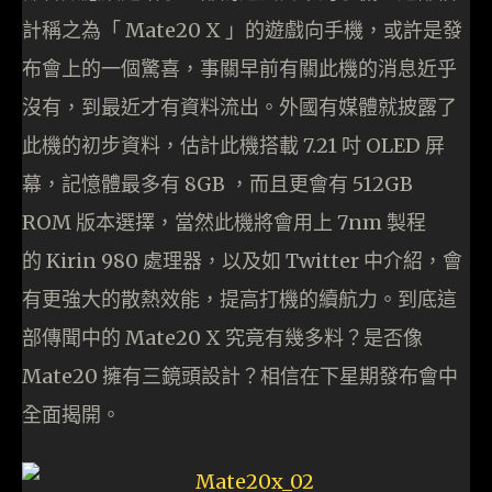
計稱之為「
Mate20 X
」的遊戲向手機，或許是發
布會上的一個驚喜，事關早前有關此機的消息近乎
沒有，到最近才有資料流出。外國有媒體就披露了
此機的初步資料，估計此機搭載
7.21
吋
OLED
屏
幕，記憶體最多有
8GB
，而且更會有
512GB
ROM
版本選擇，當然此機將會用上
7nm
製程
的
Kirin 980
處理器，以及如 Twitter 中介紹，會
有更強大的散熱效能，提高打機的續航力。到底這
部傳聞中的
Mate20 X
究竟有幾多料？是否像
Mate20 擁有三鏡頭設計？相信在下星期發布會中
全面揭開。