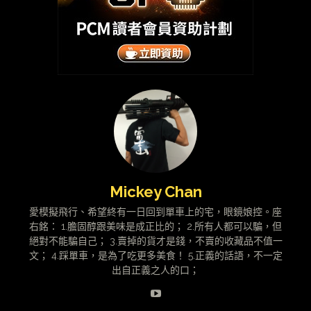
Mickey Chan
愛模擬飛行、希望終有一日回到單車上的宅，眼鏡娘控。座
右銘： 1.膽固醇跟美味是成正比的； 2.所有人都可以騙，但
絕對不能騙自己； 3.賣掉的貨才是錢，不賣的收藏品不值一
文； 4.踩單車，是為了吃更多美食！ 5.正義的話語，不一定
出自正義之人的口；