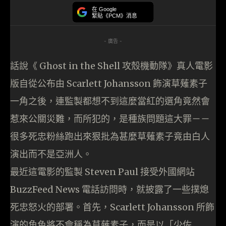
在 Google
緊貼《PCM》消息
- 廣告 -
話說《 Ghost in the Shell 攻殼機動隊》真人電影
版自從公布由 Scarlett Johansson 飾演草薙素子
一角之後，連監製都想不到這麼當紅的選角竟然會
惹來公關災難，而所犯的，是種族問題這大罪－－
很多死忠粉絲跑出來狠批為甚麼草薙素子竟由白人
演出而不是亞洲人。
最近這電影的監製 Steven Paul 接受外國網站
BuzzFeed News 電話訪問時，就披露了一些撲熄
死忠怒火的部署。首先，Scarlett Johansson 所飾
演的角色將不會稱為草薙素子，而是以「少佐