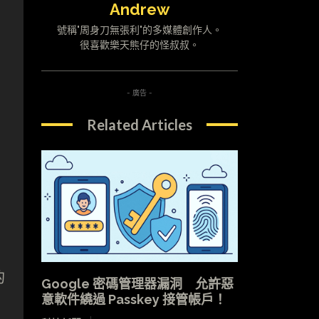
Andrew
號稱"周身刀無張利"的多媒體創作人。
很喜歡樂天熊仔的怪叔叔。
- 廣告 -
Related Articles
的
Google 密碼管理器漏洞 允許惡
意軟件繞過 Passkey 接管帳戶！