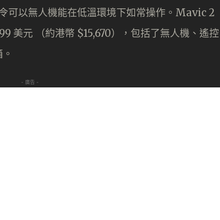
令可以無人機能在低溫環境下如常操作。Mavic 2
,999 美元 （約港幣 $15,670），包括了無人機、遙控
箱。
- 廣告 -