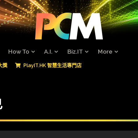
How To
A.I.
Biz.IT
More
專大獎
PlayIT.HK 智慧生活專門店
己