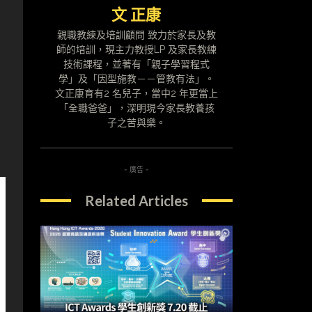
文 正康
親職教練及培訓顧問 致力於家長及教
師的培訓，現主力教授LP 及家長教練
技術課程，並著有「親子學習程式
學」及「因型施教－－管教有法」。
文正康育有2 名兒子，當中2 年更當上
「全職爸爸」，深明現今家長教養孩
子之苦與樂。
- 廣告 -
Related Articles