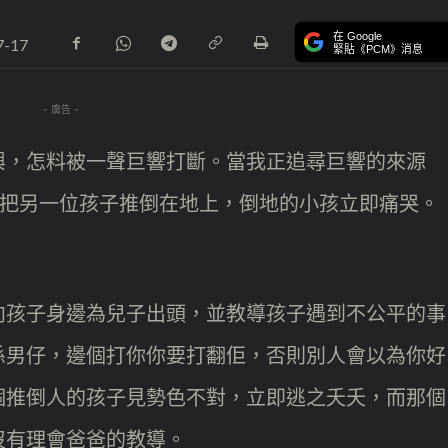
在 Google
7-17
緊貼《PCM》消息
- 廣告 -
興，怎料被一聲巨響打斷。當我正追尋巨響的來源
力地把另一位孩子推倒在地上，倒地的小孩立即痛哭。
向孩子身邊為兒子出頭，並教導孩子遇到不公平的事
係男仔，邊個打你你要打翻佢，否則別人會以為你好
個推倒人的孩子見勢色不對，立即逃之夭夭，而那個
沒有理會爸爸的教導。