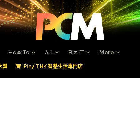
How To
A.I.
Biz.IT
More
專大獎
PlayIT.HK 智慧生活專門店