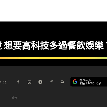
 想要高科技多過餐飲娛樂
在 Google
7-21
緊貼《PCM》消息
- 廣告 -