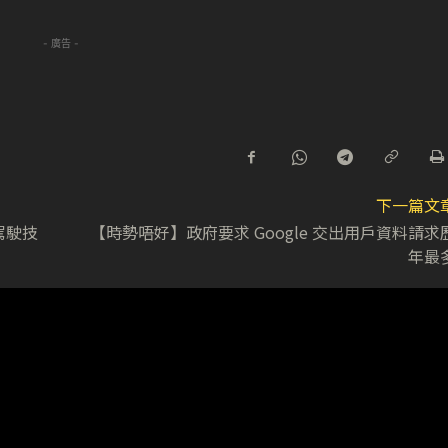
- 廣告 -
下一篇文
駕駛技
【時勢唔好】政府要求 Google 交出用戶資料請求
年最