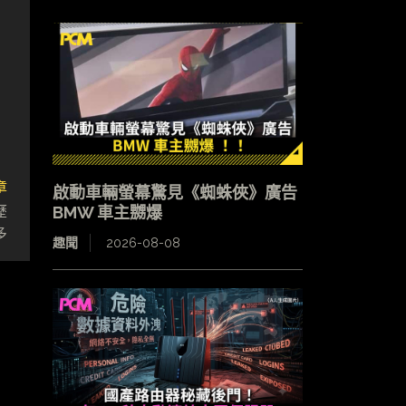
章
啟動車輛螢幕驚見《蜘蛛俠》廣告
歷
BMW 車主嬲爆
多
趣聞
2026-08-08