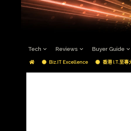
Tech
Reviews
Buyer Guide
Biz.IT Excellence
香港 I.T.至