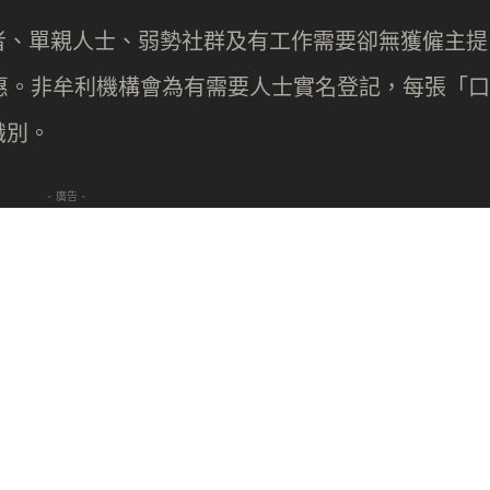
者、單親人士、弱勢社群及有工作需要卻無獲僱主提
受惠。非牟利機構會為有需要人士實名登記，每張「口
識別。
- 廣告 -