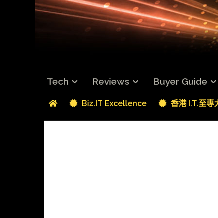
Tech
Reviews
Buyer Guide
Biz.IT Excellence
香港 I.T.至