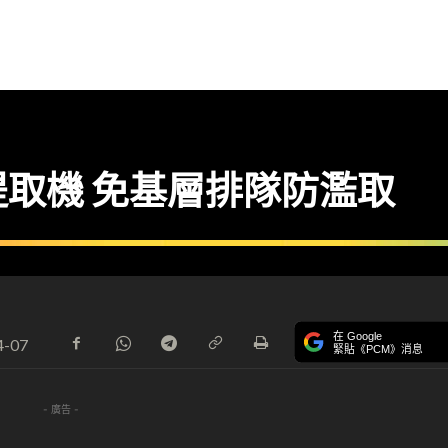
取機 免基層排隊防濫取
在 Google
4-07
緊貼《PCM》消息
- 廣告 -