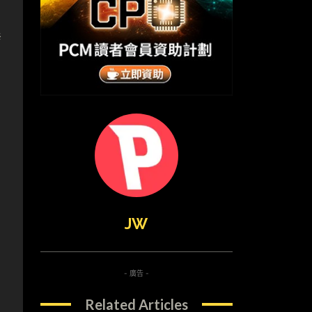
發
JW
- 廣告 -
Related Articles