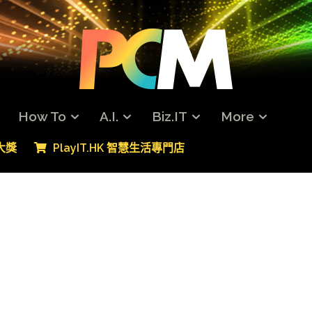
How To
A.I.
Biz.IT
More
專大獎
PlayIT.HK 智慧生活專門店