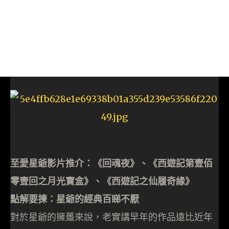
至愛星爺影片推介：《回魂夜》、《西遊記第壹佰
零壹回之月光寶盒》、《西遊記之仙履奇緣》
點解要揀：星爺的經典百睇不厭
對於星爺的擁躉來說，老實講早年的作品遠比近年