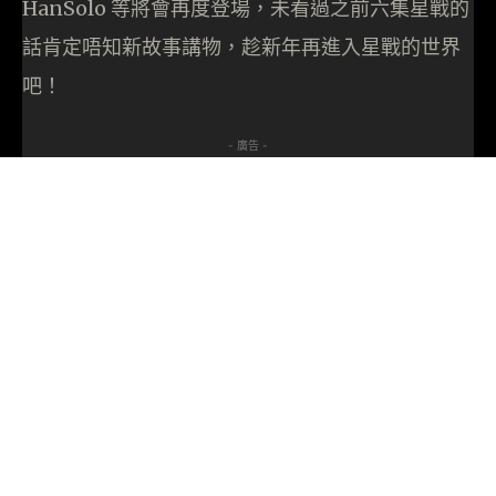
HanSolo 等將會再度登場，未看過之前六集星戰的
話肯定唔知新故事講物，趁新年再進入星戰的世界
吧！
- 廣告 -