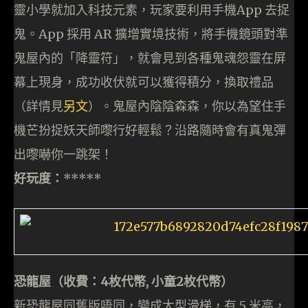
靈小學就加入科技元素，玩家要利用手機App 去捉
鬼。App 採用 AR 擴增實境技術，將手機鏡頭對準
鬼屋內的「降靈符」，就會見到各種鬼魂怨靈在屏
幕上現身，成功收伏就可以獲得積分，換取禮品
（詳情見
另文
）。鬼屋內陰陰森森，你以為望住手
機芒扮捉妖天師嚟行好輕鬆？沿路隨時會有真鬼彈
出嚟嚇你一跳架！
好玩度：
*****
恐龍屋（收費：4枚代幣, 小童2枚代幣）
新恐龍屋同舊版唔同，變成大型滑梯，有 5 米高，