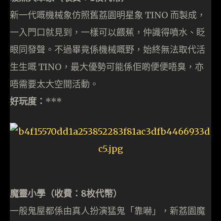
新一代嘅機械象仿照舊荔園明星象 TINO 而製成，
一入門口就見到，一樣可以餵蕉，仲識得噴水、眨
眼同發聲。不過畢竟係機械嘅野，始終無法取代活
生生嘅 TINO，最大優勢可能係佢啲便便唔臭，亦
唔需要太大空間活動。
好玩度：
***
魔靈小學（收費：8枚代幣）
一般鬼屋都係由真人扮演猛鬼「靠嚇」，新荔園魔