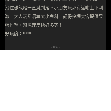
沿住恐龍尾一直瀡到尾。小朋友玩都有返咁上下刺
激，大人玩都唔算太小兒科，記得拎埋大會提供果
張竹墊，瀡嘅速度快好多架！
好玩度：
***
- 廣告 -