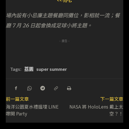
場內設有小忌廉主題餐廳同攤位，影相就一流；餐
廳 7 月 26 日起會換成足球小將主題。
- 廣告 -
Tags:
荔園
super summer
前一篇文章
下一篇文章
海洋公園夏水禮搵埋 LINE
NASA 將 HoloLens 戴上太
嚟開 Party
空？！