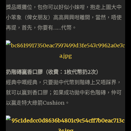
獎品嘅攤位，包你可以好似小妹咁，抱走上圖大中
小笨象（俾女朋友）高高興興咁離開，當然，唔使
再提，首先，你要有……代幣。
扔階磚贏香口膠（收費：1枚代幣扔2次）
經典中嘅經典，只要拋中代幣到階磚上又唔踩界，
就可以贏到香口膠；如果成功拋中彩色階磚，仲可
以贏走特大綠箭Cushion。