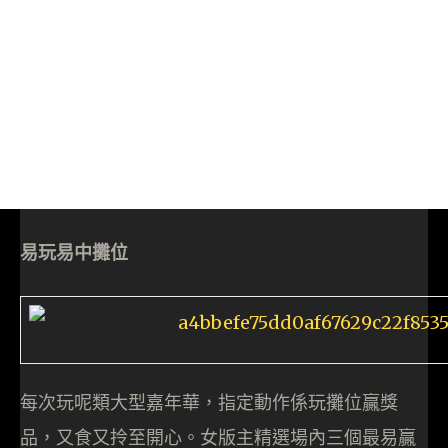
易玩易中攤位
每次玩呢類大型嘉年華，指定動作係玩攤位贏獎
品，又食又拎至開心。女版主精選場內三個最易贏