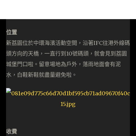
位置
新荔園位於中環海濱活動空間，沿著IFC往港外線碼
頭方向的天橋，一直行到10號碼頭，就會見到荔園
城堡門口啦。留意場地為戶外，落雨地面會有泥
水，白鞋新鞋就盡量避免啦。
收費