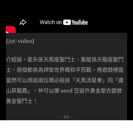
[/ot-video]
介紹返，星矢係天馬座聖鬥士，紫龍係天龍座聖鬥
士，兩個都係為捍衛世界嘅和平而戰。喺遊戲裡面
當然可以用返兩位嘅必殺技「天馬流星拳」同「廬
山昇龍霸」，仲可以爆 seed 笠返件黃金聖衣變做
黃金聖鬥士！
- 廣告 -