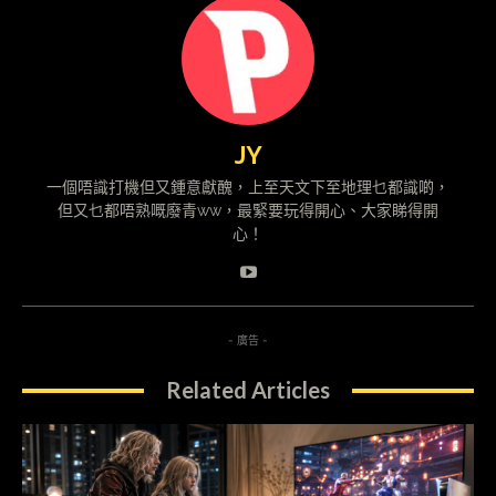
JY
一個唔識打機但又鍾意獻醜，上至天文下至地理乜都識啲，
但又乜都唔熟嘅廢青ww，最緊要玩得開心、大家睇得開
心！
- 廣告 -
Related Articles