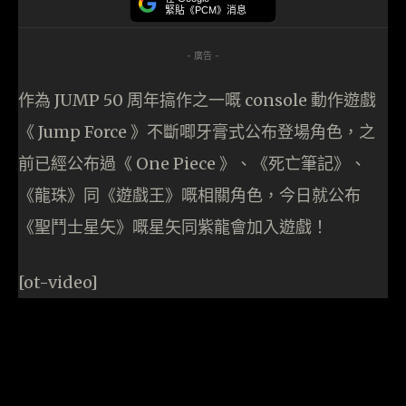
緊貼《PCM》消息
- 廣告 -
作為 JUMP 50 周年搞作之一嘅 console 動作遊戲
《 Jump Force 》不斷唧牙膏式公布登場角色，之
前已經公布過《 One Piece 》、《死亡筆記》、
《龍珠》同《遊戲王》嘅相關角色，今日就公布
《聖鬥士星矢》嘅星矢同紫龍會加入遊戲！
[ot-video]