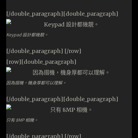
[/double_paragraph][double_paragraph]
Keypad 設計都幾靚。
[/double_paragraph] [/row]
[row][double_paragraph]
因為摺機，機身厚都可以理解。
[/double_paragraph][double_paragraph]
只有 8MP 相機。
[/double_paragraph] [/row]