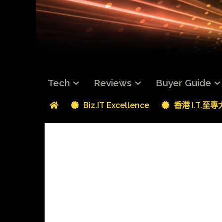
Tech
Reviews
Buyer Guide
Biz.IT Excellence
香港 I.T.至