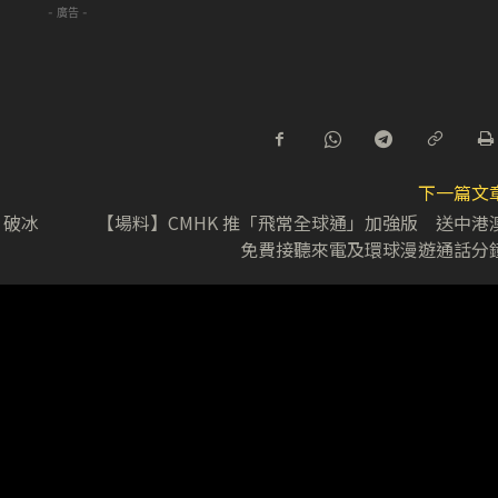
- 廣告 -
下一篇文
 破冰
【場料】CMHK 推「飛常全球通」加強版 送中港
免費接聽來電及環球漫遊通話分