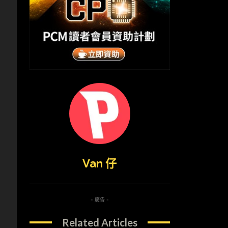
Van 仔
- 廣告 -
Related Articles